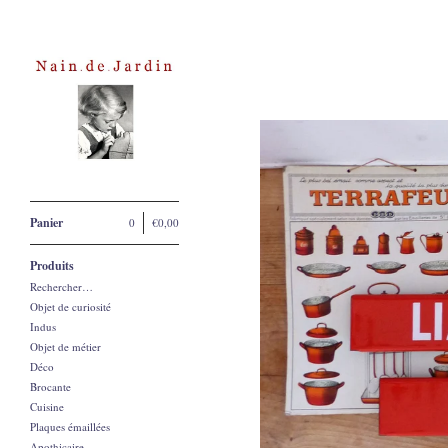
Panier
0
€
0,00
Produits
Rechercher…
Objet de curiosité
Indus
Objet de métier
Déco
Brocante
Cuisine
Plaques émaillées
Apothicaire